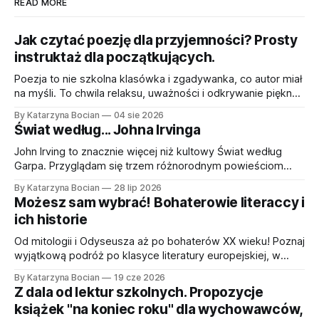
READ MORE
Jak czytać poezję dla przyjemności? Prosty
instruktaż dla początkujących.
Poezja to nie szkolna klasówka i zgadywanka, co autor miał
na myśli. To chwila relaksu, uważności i odkrywanie piękna
w słowach i obrazach. Krótki przewodnik w 5 krokach, jak
By Katarzyna Bocian
04 sie 2026
czytać wiersze dla przyjemności.
Świat według... Johna Irvinga
John Irving to znacznie więcej niż kultowy Świat według
Garpa. Przyglądam się trzem różnorodnym powieściom
pisarza – Małżeństwu wagi półśredniej, Alei Tajemnic oraz
By Katarzyna Bocian
28 lip 2026
Modlitwie za Owena – odkrywając ciekawe fabuły, czarny
Możesz sam wybrać! Bohaterowie literaccy i
humor i głęboką empatię do ekscentrycznych bohaterów.
ich historie
Od mitologii i Odyseusza aż po bohaterów XX wieku! Poznaj
wyjątkową podróż po klasyce literatury europejskiej, w
której sympatyczny miś Franek przedstawia dzieciom 30
By Katarzyna Bocian
19 cze 2026
kultowych postaci w lekki, dowcipny i przystępny sposób.
Z dala od lektur szkolnych. Propozycje
książek "na koniec roku" dla wychowawców,