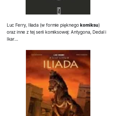
Luc Ferry,
Iliada
(w formie pięknego
komiksu
)
oraz inne z tej serii komiksowej:
Antygona
,
Dedal i
Ikar
…