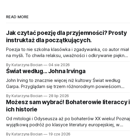
READ MORE
Jak czytać poezję dla przyjemności? Prosty
instruktaż dla początkujących.
Poezja to nie szkolna klasówka i zgadywanka, co autor miał
na myśli. To chwila relaksu, uważności i odkrywanie piękna
w słowach i obrazach. Krótki przewodnik w 5 krokach, jak
By Katarzyna Bocian
04 sie 2026
czytać wiersze dla przyjemności.
Świat według... Johna Irvinga
John Irving to znacznie więcej niż kultowy Świat według
Garpa. Przyglądam się trzem różnorodnym powieściom
pisarza – Małżeństwu wagi półśredniej, Alei Tajemnic oraz
By Katarzyna Bocian
28 lip 2026
Modlitwie za Owena – odkrywając ciekawe fabuły, czarny
Możesz sam wybrać! Bohaterowie literaccy i
humor i głęboką empatię do ekscentrycznych bohaterów.
ich historie
Od mitologii i Odyseusza aż po bohaterów XX wieku! Poznaj
wyjątkową podróż po klasyce literatury europejskiej, w
której sympatyczny miś Franek przedstawia dzieciom 30
By Katarzyna Bocian
19 cze 2026