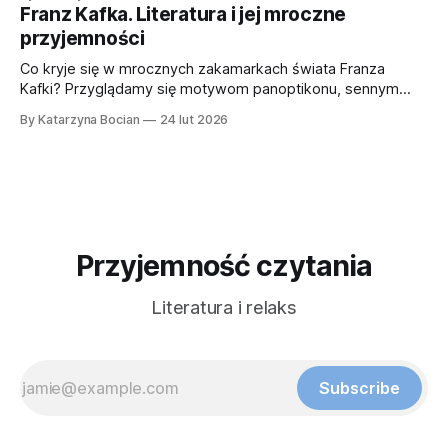
kultowych postaci w lekki, dowcipny i przystępny sposób.
Franz Kafka. Literatura i jej mroczne
przyjemności
Co kryje się w mrocznych zakamarkach świata Franza
Kafki? Przyglądamy się motywom panoptikonu, sennym
logikom i podszytej lękiem erotyce bohaterów, dla których
By Katarzyna Bocian
24 lut 2026
poczucie zagrożenia staje się chlebem powszednim.
Przyjemność czytania
Literatura i relaks
Subscribe