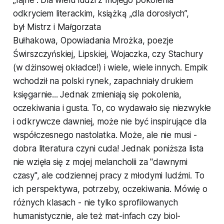
„fajne”. Dla wielu ludzi z mojego pokolenia
odkryciem literackim, książką „dla dorosłych”,
był
Mistrz i Małgorzata
Bułhakowa,
Opowiadania
Mrożka, poezje
Świrszczyńskiej, Lipskiej, Wojaczka, czy Stachury
(w dżinsowej okładce!) i wiele, wiele innych. Empik
wchodził na polski rynek, zapachniały drukiem
księgarnie... Jednak zmieniają się pokolenia,
oczekiwania i gusta. To, co wydawało się niezwykłe
i odkrywcze dawniej, może nie być inspirujące dla
współczesnego nastolatka. Może, ale nie musi -
dobra literatura czyni cuda! Jednak poniższa lista
nie wzięła się z mojej melancholii za "dawnymi
czasy", ale codziennej pracy z młodymi ludźmi. To
ich perspektywa, potrzeby, oczekiwania. Mówię o
różnych klasach - nie tylko sprofilowanych
humanistycznie, ale też mat-infach czy biol-